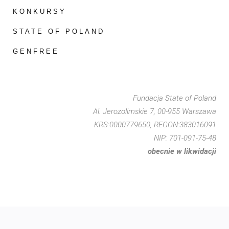
KONKURSY
STATE OF POLAND
GENFREE
Fundacja State of Poland
Al. Jerozolimskie 7, 00-955 Warszawa
KRS:0000779650, REGON:383016091
NIP: 701-091-75-48
obecnie w likwidacji
Copyright © 2020 Fundacja State of Poland. Wszystkie