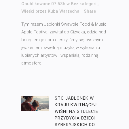
Opublikowane 07:53h
w
Bez kategorii
,
Wieści
przez
Kuba Warzecha
Share
Tym razem Jabłonki Swawole Food & Music
Apple Festival zawitał do Giżycka, gdzie nad
brzegiem jeziora cieszyliśmy się pysznym
jedzeniem, świetną muzyką w wykonaniu
lubianych artystów i wspaniałą, rodzinną
atmosferą.
STO JABŁONEK W
KRAJU KWITNĄCEJ
WIŚNI NA STULECIE
PRZYBYCIA DZIECI
SYBERYJSKICH DO