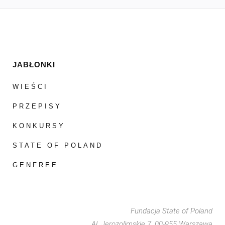
JABŁONKI
WIEŚCI
PRZEPISY
KONKURSY
STATE OF POLAND
GENFREE
Fundacja State of Poland
Al. Jerozolimskie 7, 00-955 Warszawa