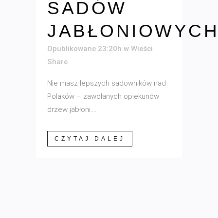
SADÓW
JABŁONIOWYC
Opublikowane 23:20h
w
Wieści
Share
Nie masz lepszych sadowników nad
Polaków – zawołanych opiekunów
drzew jabłoni....
CZYTAJ DALEJ