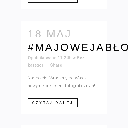
18 MAJ
#MAJOWEJABŁO
Opublikowane 11:24h
w
Bez
kategorii
Share
Nareszcie! Wracamy do Was z
nowym konkursem fotograficznym!...
CZYTAJ DALEJ