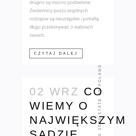
drugimi są mocno podzielone.
Zwolennicy poszczególnych
rodzajów są nieustępliwi i potrafią
długo przekonywać o walorach
swoich...
CZYTAJ DALEJ
STATE OF POLAND
02 WRZ
CO
WIEMY O
NAJWIĘKSZYM
© 2020
SADZIE