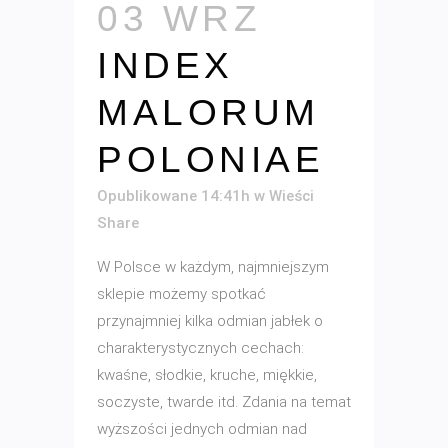
03 WRZ
INDEX
MALORUM
POLONIAE
Opublikowane 14:41h
w
Wieści
Share
W Polsce w każdym, najmniejszym
sklepie możemy spotkać
przynajmniej kilka odmian jabłek o
charakterystycznych cechach:
kwaśne, słodkie, kruche, miękkie,
soczyste, twarde itd. Zdania na temat
wyższości jednych odmian nad