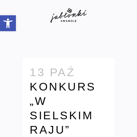
Open toolbar
13 PAŹ
KONKURS
„W
SIELSKIM
RAJU”