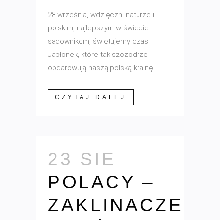
28 września, wdzięczni naturze i
polskim, najlepszym w świecie
sadownikom, świętujemy czas
Jabłonek, które tak szczodrze
obdarowują naszą polską krainę....
CZYTAJ DALEJ
23 SIE
POLACY –
ZAKLINACZE