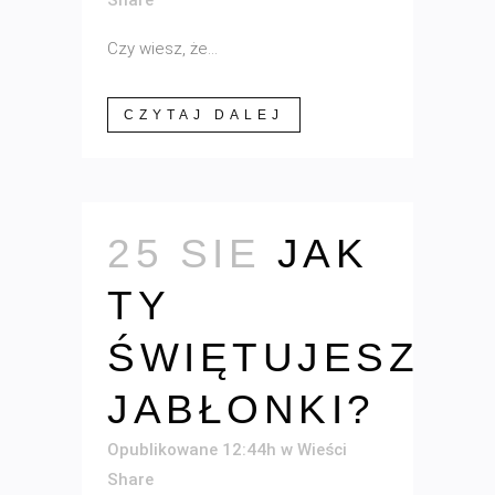
Share
Czy wiesz, że...
CZYTAJ DALEJ
25 SIE
JAK
TY
ŚWIĘTUJESZ
JABŁONKI?
Opublikowane 12:44h
w
Wieści
Share