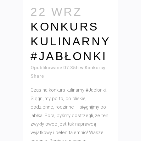
22 WRZ
KONKURS
KULINARNY
#JABŁONKI
Opublikowane 07:35h
w
Konkursy
Share
Czas na konkurs kulinarny #Jabłonki.
Sięgnijmy po to, co bliskie,
codzienne, rodzinne – sięgnijmy po
jabłka. Pora, byśmy dostrzegli, że ten
zwykły owoc jest tak naprawdę
wyjątkowy i pełen tajemnic! Wasze